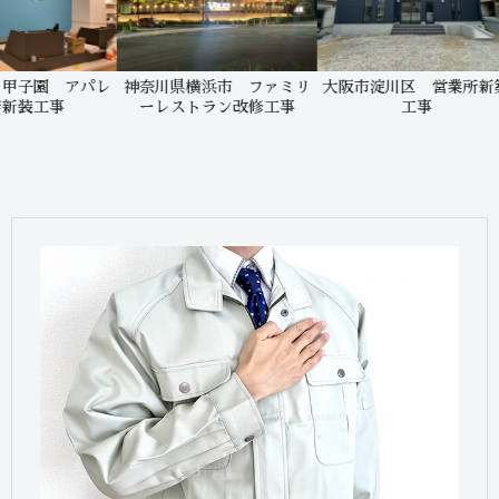
 アパレ
神奈川県横浜市 ファミリ
大阪市淀川区 営業所新築
東京
事
ーレストラン改修工事
工事