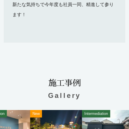
新たな気持ちで今年度も社員一同、精進して参り
ます！
施工事例
Gallery
New
Intermediation
Inte